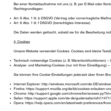
Bei einer Kontaktaufnahme mit uns (z. B. per E-Mail oder Kon
Rechtsgrundlagen:
Art. 6 Abs. 1 lit. b DSGVO (Vertrag oder vorvertragliche Maß
Art. 6 Abs. 1 lit. f DSGVO (berechtigtes Interesse)
Die Daten werden gelöscht, sobald sie für die Bearbeitung nic
4. Cookies
Unsere Website verwendet Cookies. Cookies sind kleine Textda
Technisch notwendige Cookies (z. B. Warenkorbfunktionen) – Gr
Analyse- und Marketing-Cookies (nur mit Ihrer Einwilligung) – 
Sie können Ihre Cookie-Einstellungen jederzeit über Ihren Bro
Internet Explorer: http://windows.microsoft.com/de-DE/windows
Firefox:
https://support.mozilla.org/de/kb/cookies-erlauben-u
Chrome: http://support.google.com/chrome/bin/answer.py?
Safari:
https://support.apple.com/de-de/guide/safari/sfri11471
Opera:
https://help.opera.com/en/latest/web-preferences/#coo