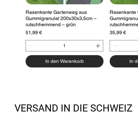
Schnellansicht
Sc
Rasenkante Gartenweg aus
Rasenkante 
Gummigranulat 200x30x3,5cm –
Gummigranul
rutschhemmend – grün
rutschhemme
Preis
Preis
51,99 €
35,99 €
In den Warenkorb
In 
VERSAND IN DIE SCHWEIZ