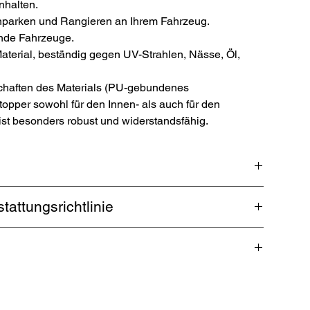
nhalten.
parken und Rangieren an Ihrem Fahrzeug.
gende Fahrzeuge.
terial, beständig gegen UV-Strahlen, Nässe, Öl,
schaften des Materials (PU-gebundenes
opper sowohl für den Innen- als auch für den
st besonders robust und widerstandsfähig.
er®
aus eigener Produktion in Deutschland für ein
attungsrichtlinie
ür jeden Parkplatz, Parkhaus und jede Garage. Mit dem
 es zu keinem Verrutschen und einem langfristigen
ckversand. Garantierte Rückerstattung innerhalb 5
 von 7,5 cm werden Schäden auch bei tiefgelegenen Autos
lexstreifen, der Reflexionsklasse RA2/C ermöglichen
nparken.
 zu 32 kg deutschlandweit. Für Auslandsversand fallen