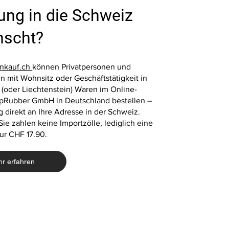
ung in die Schweiz
Schnellansicht
Schnellansicht
Schnellansic
Schnellansic
Fallschutzplatte 100x100x4 cm Rot
4x Fallschutzplatten 50x50x2 cm
Fallschutzplatte 100x1
Fallschutzplatte 50x50
scht?
Gummiplatte Fallschutzmatte
Grün Gummiplatten
Schwarz Gummiplatte
Gummiplatte Fallschutz
Spielplatzmatte
Spielplatzmatten
Spielplatzmatte
Spielplatzmatte
Preis
Preis
Preis
Preis
39,00 €
33,20 €
39,00 €
13,10 €
nkauf.ch
können Privatpersonen und
 mit Wohnsitz oder Geschäftstätigkeit in
 (oder Liechtenstein) Waren im Online-
pRubber GmbH in Deutschland bestellen –
In den Warenkorb
In den Warenkorb
In den Warenk
In den Warenk
g direkt an Ihre Adresse in der Schweiz.
 Sie zahlen keine Importzölle, lediglich eine
ur CHF 17.90.
r erfahren