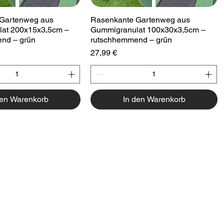
hnellansicht
Schnellansicht
Gartenweg aus
Rasenkante Gartenweg aus
at 200x15x3,5cm –
Gummigranulat 100x30x3,5cm –
nd – grün
rutschhemmend – grün
Preis
27,99 €
den Warenkorb
In den Warenkorb