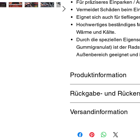
Für präziseres Einparken / A
Vermeidet Schäden beim Ein
Eignet sich auch für tieflie
Hochwertiges beständiges Ma
Wärme und Kälte.
Durch die speziellen Eigen
Gummigranulat) ist der Radst
Außenbereich geeignet und i
Produktinformation
Radstopper der Marke
TopRubb
Rückgabe- und Rückerst
präziseres Einparken. Geeignet f
mitgeliefertem Montageset kommt
1 Monat Rückgabe. Käufer zahlt Rü
Versandinformation
Einsatz. Durch die geringe Höhe
Werktagen.
vorgebeugt. Die angebrachten Ref
selbst bei Dunkelheit präzises Ei
Kostenloser Versand durch DHL bis
Versandkosten an.