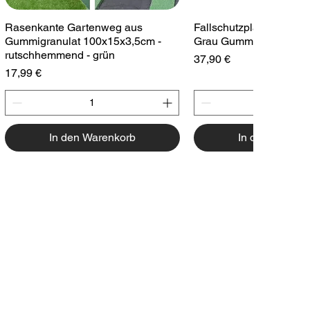
Schnellansicht
Schnellansic
Rasenkante Gartenweg aus
Fallschutzplatte 100x1
Gummigranulat 100x15x3,5cm -
Grau Gummiplatte Spiel
rutschhemmend - grün
Preis
37,90 €
Preis
17,99 €
In den Warenkorb
In den Warenk