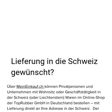
Preis
Preis
Preis
Preis
Preis
Preis
Preis
Preis
Preis
Preis
Preis
Preis
27,99 €
39,00 €
39,00 €
9,60 €
13,10 €
17,99 €
35,60 €
39,00 €
39,00 €
37,90 €
33,20 €
36,20 €
Nicht ve
In den Warenkorb
In den Warenkorb
In den Warenkorb
In den Warenkorb
In den Warenkorb
In den Warenkorb
In den Warenkorb
In den W
In den W
In den W
In den W
In den W
In den W
Lieferung in die Schweiz
gewünscht?
Über
MeinEinkauf.ch
können Privatpersonen und
Unternehmen mit Wohnsitz oder Geschäftstätigkeit in
der Schweiz (oder Liechtenstein) Waren im Online-Shop
der TopRubber GmbH in Deutschland bestellen – mit
Lieferung direkt an Ihre Adresse in der Schweiz. Der