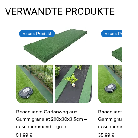
VERWANDTE PRODUKTE
neues Produkt
neues Produkt
Rasenkante Gartenweg aus
Rasenkante Gart
Gummigranulat 200x30x3,5cm –
Gummigranulat 2
rutschhemmend – grün
rutschhemmend –
Preis
Preis
51,99 €
35,99 €