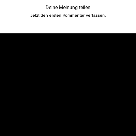
Deine Meinung teilen
Jetzt den ersten Kommentar verfassen.
​​Standort
Menu
TopRubber GmbH
Startseite
Industriestr. 2
Shop
55487 Sohren
Über uns
info@top-rubber.de
Kontakt
Richtlinie
Social
Versand & Zahlungsbedingungen
YouTube
Gewährleistung & Garantien​​​​​​​
Instagram
Haftung​​​​​​​ & Streitbeilegung​​​​​​​
Facebook
Impressum
TikTok