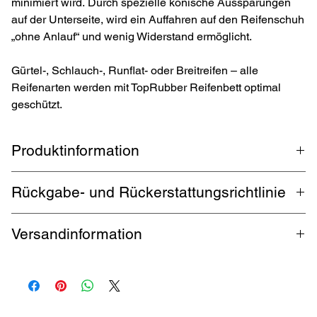
minimiert wird. Durch spezielle konische Aussparungen
auf der Unterseite, wird ein Auffahren auf den Reifenschuh
„ohne Anlauf“ und wenig Widerstand ermöglicht.
Gürtel-, Schlauch-, Runflat- oder Breitreifen – alle
Reifenarten werden mit TopRubber Reifenbett optimal
geschützt.
Produktinformation
Reifenschuh / Reifenschoner der Marke
TopRubber®
aus eigener
Rückgabe- und Rückerstattungsrichtlinie
Produktion in Deutschland, für Reifen in der Größen von 13 bis
22 Zoll und einer Breite bis 185 mm. Für Auto, Wohnwagen und
1 Monat Rückgabe
.
Käufer zahlt Rückversand
.
Ga
rantierte
Motorrad die länger stehen, verhindert der Reifenschoner einen
Versandinformation
Rückerstattung innerhalb 5 Werktagen.
Standplatten durch eine deutlich größere Auflagefläche und
Anpassung des Reifenschoners an die Form des Reifens.
Kostenloser Versand durch DHL bis zu 32 kg deutschlandweit. Für
Auslandsversand fallen Versandkosten an.