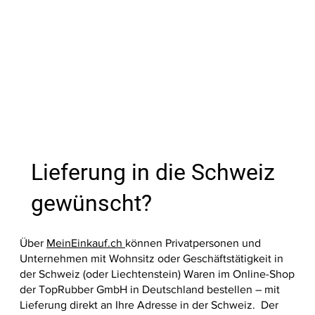
Preis
Preis
Preis
Preis
Preis
Preis
Preis
Preis
Preis
Preis
Preis
Preis
27,99 €
39,00 €
39,00 €
9,60 €
13,10 €
17,99 €
35,60 €
39,00 €
39,00 €
37,90 €
33,20 €
36,20 €
Nicht ve
In den Warenkorb
In den Warenkorb
In den Warenkorb
In den Warenkorb
In den Warenkorb
In den Warenkorb
In den Warenkorb
In den W
In den W
In den W
In den W
In den W
In den W
Lieferung in die Schweiz
gewünscht?
Über
MeinEinkauf.ch
können Privatpersonen und
Unternehmen mit Wohnsitz oder Geschäftstätigkeit in
der Schweiz (oder Liechtenstein) Waren im Online-Shop
der TopRubber GmbH in Deutschland bestellen – mit
Lieferung direkt an Ihre Adresse in der Schweiz. Der