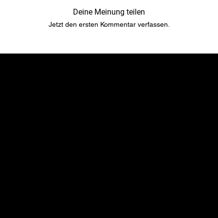
Deine Meinung teilen
Jetzt den ersten Kommentar verfassen.
​​Standort
Menu
TopRubber GmbH
Startseite
Industriestr. 2
Shop
55487 Sohren
Über uns
info@top-rubber.de
Kontakt
Richtlinie
Social
Versand & Zahlungsbedingungen
YouTube
Gewährleistung & Garantien​​​​​​​
Instagram
Haftung​​​​​​​ & Streitbeilegung​​​​​​​
Facebook
Impressum
TikTok