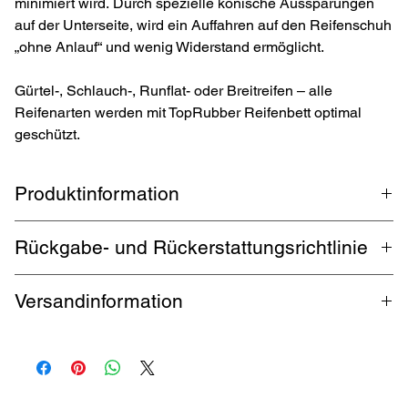
minimiert wird. Durch spezielle konische Aussparungen
auf der Unterseite, wird ein Auffahren auf den Reifenschuh
„ohne Anlauf“ und wenig Widerstand ermöglicht.
Gürtel-, Schlauch-, Runflat- oder Breitreifen – alle
Reifenarten werden mit TopRubber Reifenbett optimal
geschützt.
Produktinformation
Reifenschuh / Reifenschoner der Marke
TopRubber®
aus eigener
Rückgabe- und Rückerstattungsrichtlinie
Produktion in Deutschland, für Reifen in der Größen von 13 bis
22 Zoll und einer Breite bis 185 mm. Für Auto, Wohnwagen und
1 Monat Rückgabe
.
Käufer zahlt Rückversand
.
Ga
rantierte
Motorrad die länger stehen, verhindert der Reifenschoner einen
Versandinformation
Rückerstattung innerhalb 5 Werktagen.
Standplatten durch eine deutlich größere Auflagefläche und
Anpassung des Reifenschoners an die Form des Reifens.
Kostenloser Versand durch DHL bis zu 32 kg deutschlandweit. Für
Auslandsversand fallen Versandkosten an.