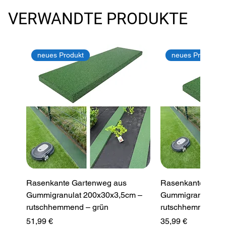
VERWANDTE PRODUKTE
neues Produkt
neues Produkt
Rasenkante Gartenweg aus
Rasenkante Gart
Gummigranulat 200x30x3,5cm –
Gummigranulat 2
rutschhemmend – grün
rutschhemmend –
Preis
Preis
51,99 €
35,99 €