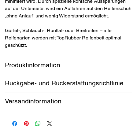
minimiert wird. Durch spezielle konische Aussparungen
auf der Unterseite, wird ein Auffahren auf den Reifenschuh
„ohne Anlauf“ und wenig Widerstand ermöglicht.
Gürtel-, Schlauch-, Runflat- oder Breitreifen – alle
Reifenarten werden mit TopRubber Reifenbett optimal
geschützt.
Produktinformation
Reifenschuh / Reifenschoner der Marke
TopRubber®
aus eigener
Rückgabe- und Rückerstattungsrichtlinie
Produktion in Deutschland, für Reifen in der Größen von 13 bis
22 Zoll und einer Breite bis 355 mm. Für Auto, Wohnwagen und
1 Monat Rückgabe
.
Käufer zahlt Rückversand
.
Ga
rantierte
Motorrad die länger stehen, verhindert der Reifenschoner einen
Versandinformation
Rückerstattung innerhalb 5 Werktagen.
Standplatten durch eine deutlich größere Auflagefläche und
Anpassung des Reifenschoners an die Form des Reifens.
Kostenloser Versand durch DHL bis zu 32 kg deutschlandweit. Für
Auslandsversand fallen Versandkosten an.