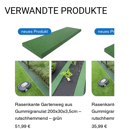
VERWANDTE PRODUKTE
neues Produkt
neues Produkt
Rasenkante Gartenweg aus
Rasenkante Gart
Gummigranulat 200x30x3,5cm –
Gummigranulat 2
rutschhemmend – grün
rutschhemmend –
Preis
Preis
51,99 €
35,99 €