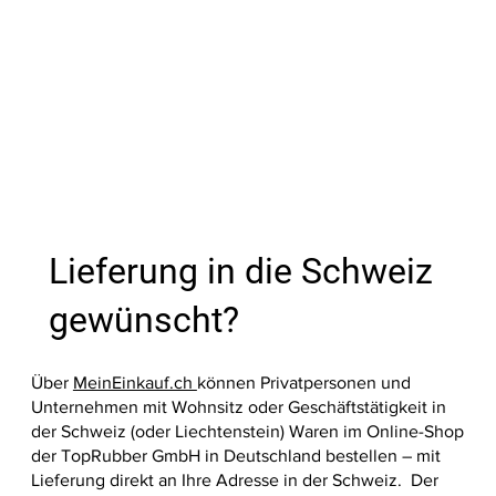
Preis
Preis
Preis
Preis
Preis
Preis
Preis
Preis
Preis
Preis
Preis
Preis
27,99 €
39,00 €
39,00 €
9,60 €
13,10 €
17,99 €
35,60 €
39,00 €
39,00 €
37,90 €
33,20 €
36,20 €
Nicht ve
In den Warenkorb
In den Warenkorb
In den Warenkorb
In den Warenkorb
In den Warenkorb
In den Warenkorb
In den Warenkorb
In den W
In den W
In den W
In den W
In den W
In den W
Lieferung in die Schweiz
gewünscht?
Über
MeinEinkauf.ch
können Privatpersonen und
Unternehmen mit Wohnsitz oder Geschäftstätigkeit in
der Schweiz (oder Liechtenstein) Waren im Online-Shop
der TopRubber GmbH in Deutschland bestellen – mit
Lieferung direkt an Ihre Adresse in der Schweiz. Der