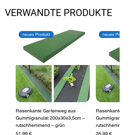
VERWANDTE PRODUKTE
neues Produkt
neues Produkt
Rasenkante Gartenweg aus
Rasenkante Gart
Gummigranulat 200x30x3,5cm –
Gummigranulat 2
rutschhemmend – grün
rutschhemmend –
Preis
Preis
51,99 €
35,99 €