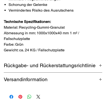
Schonung der Gelenke
Vermindertes Risiko des Ausrutschens
Technische Spezifikationen:
Material: Recycling-Gummi-Granulat
Abmessung in mm: 1000x1000x40 mm 1 m² /
Fallschutzplatte
Farbe: Grün
Gewicht: ca. 24 KG / Fallschutzplatte
Rückgabe- und Rückerstattungsrichtlinie
1 Monat Rückgabe. Käufer zahlt Rückversand. Garantierte
Versandinformation
Rückerstattung innerhalb 5 Werktagen.
Für diesen Artikel können abhängig von Menge und Gewicht
abweichende Versandkosten anfallen. Die Berechnung erfolgt im
Warenkorb.