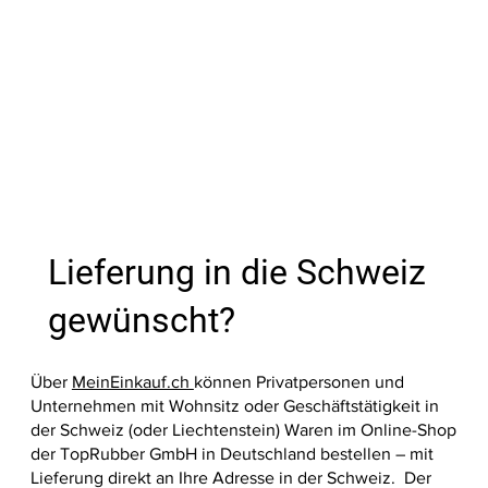
Preis
Preis
Preis
Preis
Preis
Preis
Preis
Preis
Preis
Preis
Preis
Preis
27,99 €
39,00 €
39,00 €
9,60 €
13,10 €
17,99 €
35,60 €
39,00 €
39,00 €
37,90 €
33,20 €
36,20 €
Nicht ve
In den Warenkorb
In den Warenkorb
In den Warenkorb
In den Warenkorb
In den Warenkorb
In den Warenkorb
In den Warenkorb
In den W
In den W
In den W
In den W
In den W
In den W
Lieferung in die Schweiz
gewünscht?
Über
MeinEinkauf.ch
können Privatpersonen und
Unternehmen mit Wohnsitz oder Geschäftstätigkeit in
der Schweiz (oder Liechtenstein) Waren im Online-Shop
der TopRubber GmbH in Deutschland bestellen – mit
Lieferung direkt an Ihre Adresse in der Schweiz. Der