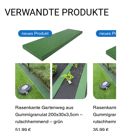
VERWANDTE PRODUKTE
neues Produkt
neues Produkt
Rasenkante Gartenweg aus
Rasenkante Gart
Gummigranulat 200x30x3,5cm –
Gummigranulat 2
rutschhemmend – grün
rutschhemmend –
Preis
Preis
51,99 €
35,99 €