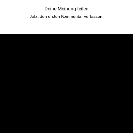
Deine Meinung teilen
Jetzt den ersten Kommentar verfassen.
​​Standort
Menu
TopRubber GmbH
Startseite
Industriestr. 2
Shop
55487 Sohren
Über uns
info@top-rubber.de
Kontakt
Richtlinie
Social
Versand & Zahlungsbedingungen
YouTube
Gewährleistung & Garantien​​​​​​​
Instagram
Haftung​​​​​​​ & Streitbeilegung​​​​​​​
Facebook
Impressum
TikTok