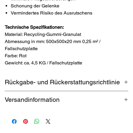
Schonung der Gelenke
Vermindertes Risiko des Ausrutschens
Technische Spezifikationen:
Material: Recycling-Gummi-Granulat
Abmessung in mm: 500x500x20 mm 0,25 m² /
Fallschutzplatte
Farbe: Rot
Gewicht: ca. 4,5 KG / Fallschutzplatte
Rückgabe- und Rückerstattungsrichtlinie
1 Monat Rückgabe. Käufer zahlt Rückversand. Garantierte
Versandinformation
Rückerstattung innerhalb 5 Werktagen.
kostenloser Versand durch DHL bis zu 32 kg