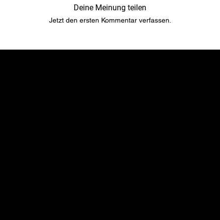
Deine Meinung teilen
Jetzt den ersten Kommentar verfassen.
​​Standort
Menu
TopRubber GmbH
Startseite
Industriestr. 2
Shop
55487 Sohren
Über uns
info@top-rubber.de
Kontakt
Richtlinie
Social
Versand & Zahlungsbedingungen
YouTube
Gewährleistung & Garantien​​​​​​​
Instagram
Haftung​​​​​​​ & Streitbeilegung​​​​​​​
Facebook
Impressum
TikTok