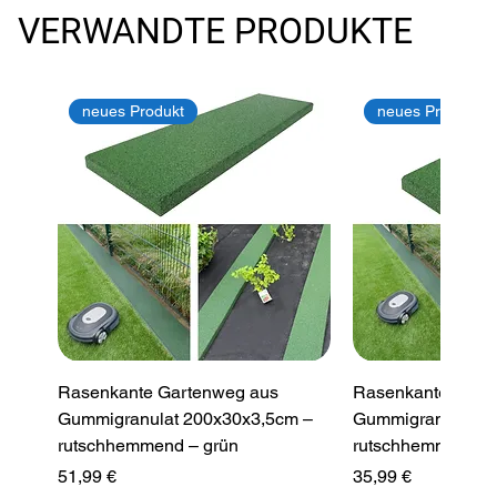
VERWANDTE PRODUKTE
neues Produkt
neues Produkt
Rasenkante Gartenweg aus
Rasenkante Gart
Gummigranulat 200x30x3,5cm –
Gummigranulat 2
rutschhemmend – grün
rutschhemmend –
Preis
Preis
51,99 €
35,99 €