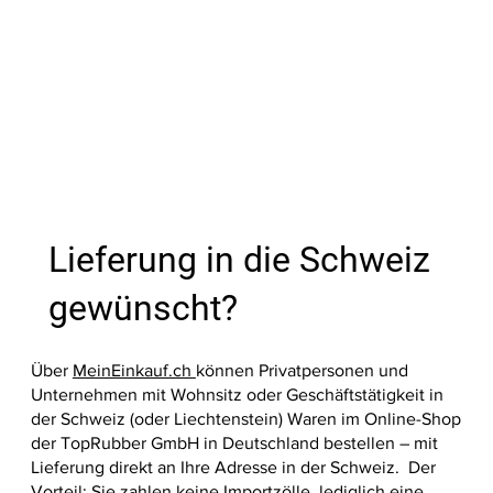
Nicht ve
In den Warenkorb
In den Warenkorb
In den Warenkorb
In den Warenkorb
In den Warenkorb
In den Warenkorb
In den Warenkorb
In den W
In den W
In den W
In den W
In den W
In den W
Lieferung in die Schweiz
gewünscht?
Über
MeinEinkauf.ch
können Privatpersonen und
Unternehmen mit Wohnsitz oder Geschäftstätigkeit in
der Schweiz (oder Liechtenstein) Waren im Online-Shop
der TopRubber GmbH in Deutschland bestellen – mit
Lieferung direkt an Ihre Adresse in der Schweiz. Der
Vorteil: Sie zahlen keine Importzölle, lediglich eine