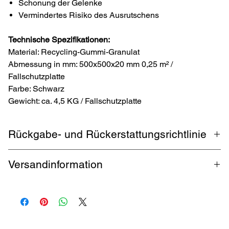
Schonung der Gelenke
Vermindertes Risiko des Ausrutschens
Technische Spezifikationen:
Material: Recycling-Gummi-Granulat
Abmessung in mm: 500x500x20 mm 0,25 m² /
Fallschutzplatte
Farbe: Schwarz
Gewicht: ca. 4,5 KG / Fallschutzplatte
Rückgabe- und Rückerstattungsrichtlinie
1 Monat Rückgabe. Käufer zahlt Rückversand. Garantierte
Versandinformation
Rückerstattung innerhalb 5 Werktagen.
kostenloser Versand durch DHL bis zu 32 kg