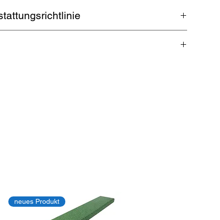
attungsrichtlinie
ckversand. Garantierte Rückerstattung innerhalb 5
 zu 32 kg
neues Produkt