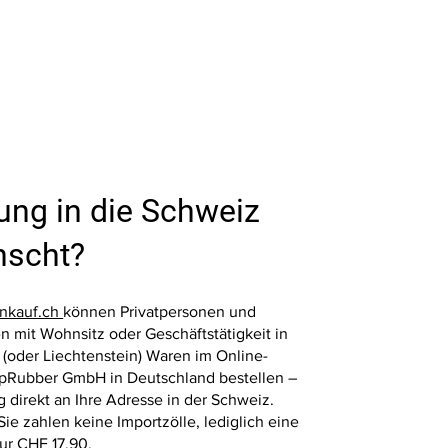
ung in die Schweiz
Schnellansicht
Schnellansicht
Schnellansic
Schnellansic
Fallschutzplatte 100x100x4 cm Rot
4x Fallschutzplatten 50x50x2 cm
Fallschutzplatte 100x1
Fallschutzplatte 50x50
scht?
Gummiplatte Fallschutzmatte
Grün Gummiplatten
Schwarz Gummiplatte
Gummiplatte Fallschutz
Spielplatzmatte
Spielplatzmatten
Spielplatzmatte
Spielplatzmatte
Preis
Preis
Preis
Preis
39,00 €
33,20 €
39,00 €
13,10 €
nkauf.ch
können Privatpersonen und
 mit Wohnsitz oder Geschäftstätigkeit in
 (oder Liechtenstein) Waren im Online-
pRubber GmbH in Deutschland bestellen –
In den Warenkorb
In den Warenkorb
In den Warenk
In den Warenk
g direkt an Ihre Adresse in der Schweiz.
 Sie zahlen keine Importzölle, lediglich eine
ur CHF 17.90.