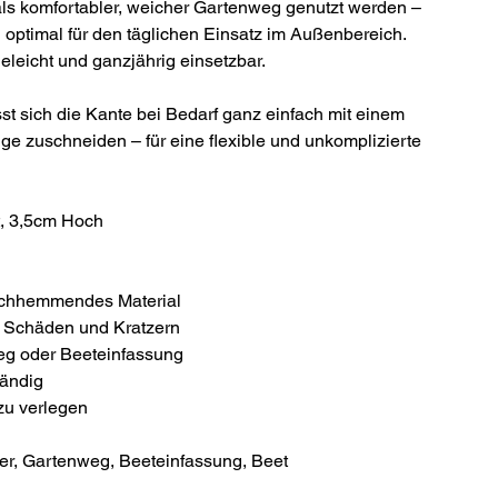
ls komfortabler, weicher Gartenweg genutzt werden –
 optimal für den täglichen Einsatz im Außenbereich.
egeleicht und ganzjährig einsetzbar.
st sich die Kante bei Bedarf ganz einfach mit einem
e zuschneiden – für eine flexible und unkomplizierte
t, 3,5cm Hoch
tschhemmendes Material
r Schäden und Kratzern
eg oder Beeteinfassung
tändig
zu verlegen
r, Gartenweg, Beeteinfassung, Beet