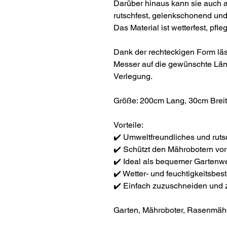
Darüber hinaus kann sie auch a
rutschfest, gelenkschonend und
Das Material ist wetterfest, pfl
Dank der rechteckigen Form läs
Messer auf die gewünschte Läng
Verlegung.
Größe: 200cm Lang, 30cm Brei
Vorteile:
✔️ Umweltfreundliches und ru
✔️ Schützt den Mährobotern vo
✔️ Ideal als bequemer Gartenw
✔️ Wetter- und feuchtigkeitsbes
✔️ Einfach zuzuschneiden und 
Garten, Mähroboter, Rasenmähe