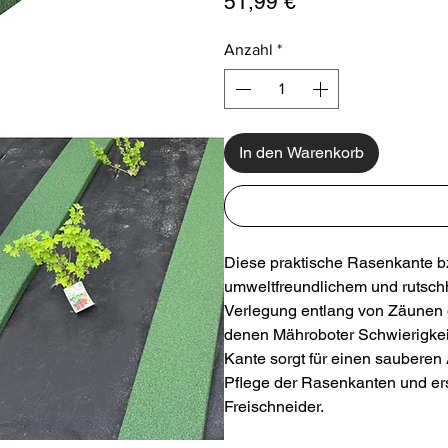
Preis
51,99 €
Anzahl
*
In den Warenkorb
Diese praktische Rasenkante bz
umweltfreundlichem und rutsch
Verlegung entlang von Zäunen 
denen Mähroboter Schwierigkei
Kante sorgt für einen sauberen
Pflege der Rasenkanten und er
Freischneider.