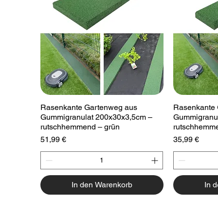
Schnellansicht
Sc
Rasenkante Gartenweg aus
Rasenkante 
Gummigranulat 200x30x3,5cm –
Gummigranul
rutschhemmend – grün
rutschhemme
Preis
Preis
51,99 €
35,99 €
In den Warenkorb
In 