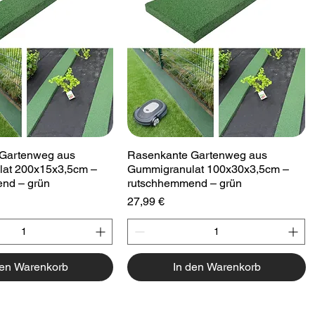
hnellansicht
Schnellansicht
Gartenweg aus
Rasenkante Gartenweg aus
at 200x15x3,5cm –
Gummigranulat 100x30x3,5cm –
nd – grün
rutschhemmend – grün
Preis
27,99 €
den Warenkorb
In den Warenkorb